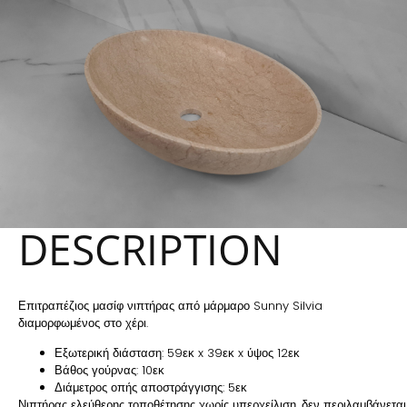
DESCRIPTION
Επιτραπέζιος μασίφ νιπτήρας από μάρμαρο Sunny Silvia
διαμορφωμένος στο χέρι.
Εξωτερική διάσταση: 59εκ x 39εκ x ύψος 12εκ
Βάθος γούρνας: 10εκ
Διάμετρος οπής αποστράγγισης: 5εκ
Νιπτήρας ελεύθερης τοποθέτησης χωρίς υπερχείλιση, δεν περιλαμβάνεται