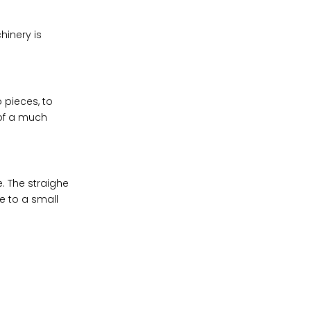
inery is
pieces, to
 of a much
. The straighe
e to a small