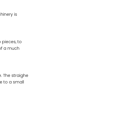
inery is
pieces, to
 of a much
. The straighe
e to a small