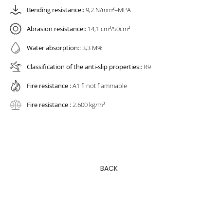
Bending resistance::
9,2 N/mm²=MPA
Abrasion resistance::
14,1 cm³/50cm²
Water absorption::
3,3 M%
Classification of the anti-slip properties::
R9
Fire resistance :
A1 fl not flammable
Fire resistance :
2.600 kg/m³
BACK